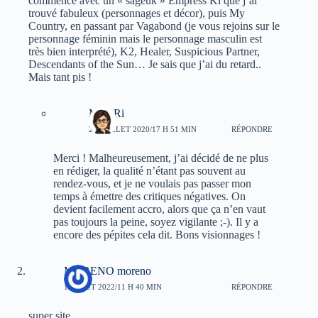
commencé avec un « sageuk » Empress Ki que j’ai
trouvé fabuleux (personnages et décor), puis My
Country, en passant par Vagabond (je vous rejoins sur le
personnage féminin mais le personnage masculin est
très bien interprété), K2, Healer, Suspicious Partner,
Descendants of the Sun… Je sais que j’ai du retard..
Mais tant pis !
Myu-Ri
25 JUILLET 2020/17 H 51 MIN
RÉPONDRE
Merci ! Malheureusement, j’ai décidé de ne plus
en rédiger, la qualité n’étant pas souvent au
rendez-vous, et je ne voulais pas passer mon
temps à émettre des critiques négatives. On
devient facilement accro, alors que ça n’en vaut
pas toujours la peine, soyez vigilante ;-). Il y a
encore des pépites cela dit. Bons visionnages !
MORENO moreno
19 AOÛT 2022/11 H 40 MIN
RÉPONDRE
super site