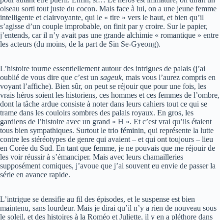
oiseau sorti tout juste du cocon. Mais face à lui, on a une jeune femme
intelligente et clairvoyante, qui le « tire » vers le haut, et bien qu’il
s’agisse d’un couple improbable, on finit par y croire. Sur le papier,
j’entends, car il n’y avait pas une grande alchimie « romantique » entre
les acteurs (du moins, de la part de Sin Se-Gyeong).
L’histoire tourne essentiellement autour des intrigues de palais (j’ai
oublié de vous dire que c’est un
sageuk
, mais vous l’aurez compris en
voyant l’affiche). Bien sûr, on peut se réjouir que pour une fois, les
vrais héros soient les historiens, ces hommes et ces femmes de l’ombre,
dont la tâche ardue consiste à noter dans leurs cahiers tout ce qui se
trame dans les couloirs sombres des palais royaux. En gros, les
gardiens de l’histoire avec un grand « H ». Et c’est vrai qu’ils étaient
tous bien sympathiques. Surtout le trio féminin, qui représente la lutte
contre les stéréotypes de genre qui avaient – et qui ont toujours – lieu
en Corée du Sud. En tant que femme, je ne pouvais que me réjouir de
les voir réussir à s’émanciper. Mais avec leurs chamailleries
supposément comiques, j’avoue que j’ai souvent eu envie de passer la
série en avance rapide.
L’intrigue se densifie au fil des épisodes, et le suspense est bien
maintenu, sans lourdeur. Mais je dirai qu’il n’y a rien de nouveau sous
le soleil, et des histoires à la Roméo et Juliette, il y en a pléthore dans