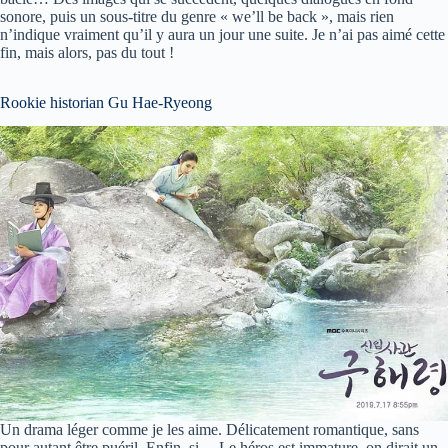
sonore, puis un sous-titre du genre « we’ll be back », mais rien
n’indique vraiment qu’il y aura un jour une suite. Je n’ai pas aimé cette
fin, mais alors, pas du tout !
Rookie historian Gu Hae-Ryeong
Un drama léger comme je les aime. Délicatement romantique, sans
pour autant être puéril. Enfin, si… Le héros est immature, on dirait un