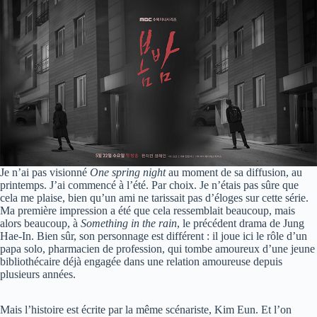
Je n’ai pas visionné
One spring night
au moment de sa diffusion, au
printemps. J’ai commencé à l’été. Par choix. Je n’étais pas sûre que
cela me plaise, bien qu’un ami ne tarissait pas d’éloges sur cette série.
Ma première impression a été que cela ressemblait beaucoup, mais
alors beaucoup, à
Something in the rain
, le précédent drama de Jung
Hae-In. Bien sûr, son personnage est différent : il joue ici le rôle d’un
papa solo, pharmacien de profession, qui tombe amoureux d’une jeune
bibliothécaire déjà engagée dans une relation amoureuse depuis
plusieurs années.
Mais l’histoire est écrite par la même scénariste, Kim Eun. Et l’on