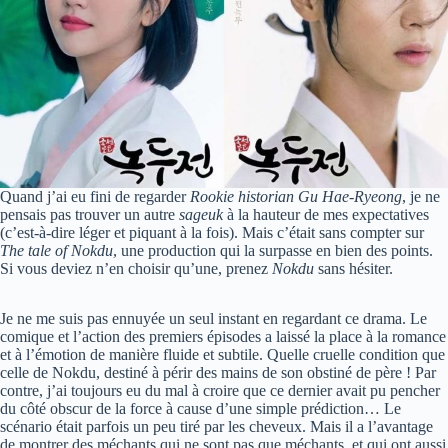
Quand j’ai eu fini de regarder
Rookie historian Gu Hae-Ryeong
, je ne
pensais pas trouver un autre
sageuk
à la hauteur de mes expectatives
(c’est-à-dire léger et piquant à la fois). Mais c’était sans compter sur
The tale of Nokdu
, une production qui la surpasse en bien des points.
Si vous deviez n’en choisir qu’une, prenez
Nokdu
sans hésiter.
Je ne me suis pas ennuyée un seul instant en regardant ce drama. Le
comique et l’action des premiers épisodes a laissé la place à la romance
et à l’émotion de manière fluide et subtile. Quelle cruelle condition que
celle de Nokdu, destiné à périr des mains de son obstiné de père ! Par
contre, j’ai toujours eu du mal à croire que ce dernier avait pu pencher
du côté obscur de la force à cause d’une simple prédiction… Le
scénario était parfois un peu tiré par les cheveux. Mais il a l’avantage
de montrer des méchants qui ne sont pas que méchants, et qui ont aussi