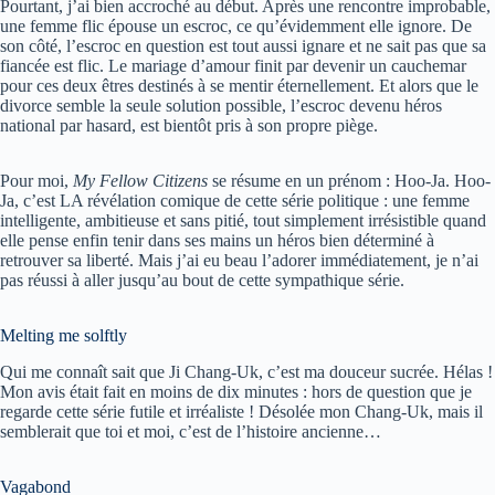
Pourtant, j’ai bien accroché au début. Après une rencontre improbable,
une femme flic épouse un escroc, ce qu’évidemment elle ignore. De
son côté, l’escroc en question est tout aussi ignare et ne sait pas que sa
fiancée est flic. Le mariage d’amour finit par devenir un cauchemar
pour ces deux êtres destinés à se mentir éternellement. Et alors que le
divorce semble la seule solution possible, l’escroc devenu héros
national par hasard, est bientôt pris à son propre piège.
Pour moi,
My Fellow Citizens
se résume en un prénom : Hoo-Ja. Hoo-
Ja, c’est LA révélation comique de cette série politique : une femme
intelligente, ambitieuse et sans pitié, tout simplement irrésistible quand
elle pense enfin tenir dans ses mains un héros bien déterminé à
retrouver sa liberté. Mais j’ai eu beau l’adorer immédiatement, je n’ai
pas réussi à aller jusqu’au bout de cette sympathique série.
Melting me solftly
Qui me connaît sait que Ji Chang-Uk, c’est ma douceur sucrée. Hélas !
Mon avis était fait en moins de dix minutes : hors de question que je
regarde cette série futile et irréaliste ! Désolée mon Chang-Uk, mais il
semblerait que toi et moi, c’est de l’histoire ancienne…
Vagabond