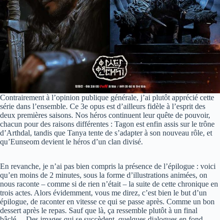
Contrairement à l’opinion publique générale, j’ai plutôt apprécié cette
série dans l’ensemble. Ce 3e opus est d’ailleurs fidèle à l’esprit des
deux premières saisons. Nos héros continuent leur quête de pouvoir,
chacun pour des raisons différentes : Tagon est enfin assis sur le trône
d’Arthdal, tandis que Tanya tente de s’adapter à son nouveau rôle, et
qu’Eunseom devient le héros d’un clan divisé.
En revanche, je n’ai pas bien compris la présence de l’épilogue : voici
qu’en moins de 2 minutes, sous la forme d’illustrations animées, on
nous raconte – comme si de rien n’était – la suite de cette chronique en
trois actes. Alors évidemment, vous me direz, c’est bien le but d’un
épilogue, de raconter en vitesse ce qui se passe après. Comme un bon
dessert après le repas. Sauf que là, ça ressemble plutôt à un final
bâclé… Des images qui se succèdent, quelques dialogues en fond