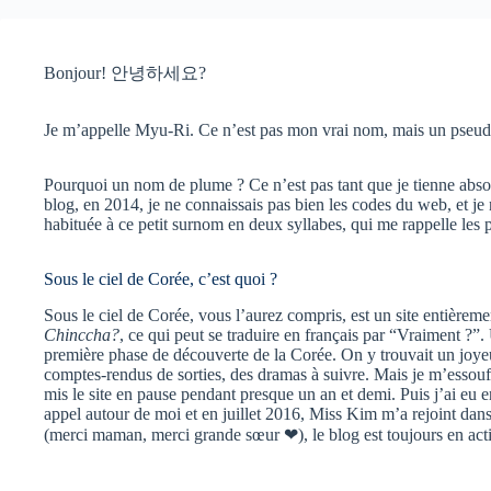
Bonjour! 안녕하세요?
Je m’appelle Myu-Ri. Ce n’est pas mon vrai nom, mais un pseud
Pourquoi un nom de plume ? Ce n’est pas tant que je tienne ab
blog, en 2014, je ne connaissais pas bien les codes du web, et je
habituée à ce petit surnom en deux syllabes, qui me rappelle les p
Sous le ciel de Corée, c’est quoi ?
Sous le ciel de Corée, vous l’aurez compris, est un site entièreme
Chinccha?
, ce qui peut se traduire en français par “Vraiment ?”
première phase de découverte de la Corée. On y trouvait un joyeux
comptes-rendus de sorties, des dramas à suivre. Mais je m’essouffla
mis le site en pause pendant presque un an et demi. Puis j’ai eu en
appel autour de moi et en juillet 2016, Miss Kim m’a rejoint dans 
(merci maman, merci grande sœur ❤), le blog est toujours en activ