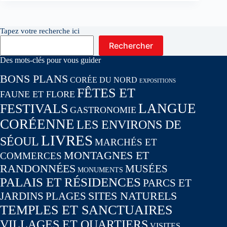
Tapez votre recherche ici
Rechercher
Des mots-clés pour vous guider
BONS PLANS
CORÉE DU NORD
EXPOSITIONS
FÊTES ET
FAUNE ET FLORE
LANGUE
FESTIVALS
GASTRONOMIE
CORÉENNE
LES ENVIRONS DE
LIVRES
SÉOUL
MARCHÉS ET
MONTAGNES ET
COMMERCES
RANDONNÉES
MUSÉES
MONUMENTS
PALAIS ET RÉSIDENCES
PARCS ET
SITES NATURELS
JARDINS
PLAGES
TEMPLES ET SANCTUAIRES
VILLAGES ET QUARTIERS
VISITES