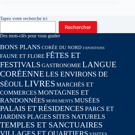
Tapez votre recherche ici
Rechercher
Des mots-clés pour vous guider
BONS PLANS
CORÉE DU NORD
EXPOSITIONS
FÊTES ET
FAUNE ET FLORE
LANGUE
FESTIVALS
GASTRONOMIE
CORÉENNE
LES ENVIRONS DE
LIVRES
SÉOUL
MARCHÉS ET
MONTAGNES ET
COMMERCES
RANDONNÉES
MUSÉES
MONUMENTS
PALAIS ET RÉSIDENCES
PARCS ET
SITES NATURELS
JARDINS
PLAGES
TEMPLES ET SANCTUAIRES
VILLAGES ET QUARTIERS
VISITES