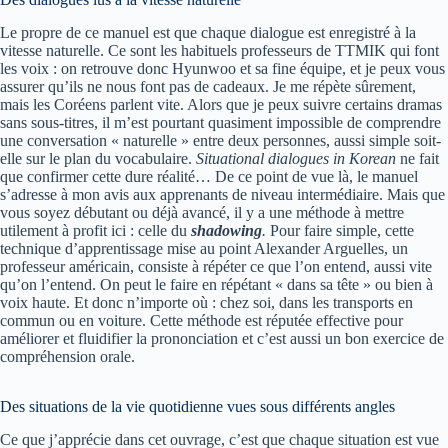
Le propre de ce manuel est que chaque dialogue est enregistré à la
vitesse naturelle. Ce sont les habituels professeurs de TTMIK qui font
les voix : on retrouve donc Hyunwoo et sa fine équipe, et je peux vous
assurer qu’ils ne nous font pas de cadeaux. Je me répète sûrement,
mais les Coréens parlent vite. Alors que je peux suivre certains dramas
sans sous-titres, il m’est pourtant quasiment impossible de comprendre
une conversation « naturelle » entre deux personnes, aussi simple soit-
elle sur le plan du vocabulaire.
Situational dialogues in Korean
ne fait
que confirmer cette dure réalité… De ce point de vue là, le manuel
s’adresse à mon avis aux apprenants de niveau intermédiaire. Mais que
vous soyez débutant ou déjà avancé, il y a une méthode à mettre
utilement à profit ici : celle du
shadowing
.
Pour faire simple, cette
technique d’apprentissage mise au point Alexander Arguelles, un
professeur américain, consiste à répéter ce que l’on entend, aussi vite
qu’on l’entend. On peut le faire en répétant « dans sa tête » ou bien à
voix haute. Et donc n’importe où : chez soi, dans les transports en
commun ou en voiture. Cette méthode est réputée effective pour
améliorer et fluidifier la prononciation et c’est aussi un bon exercice de
compréhension orale.
Des situations de la vie quotidienne vues sous différents angles
Ce que j’apprécie dans cet ouvrage, c’est que chaque situation est vue