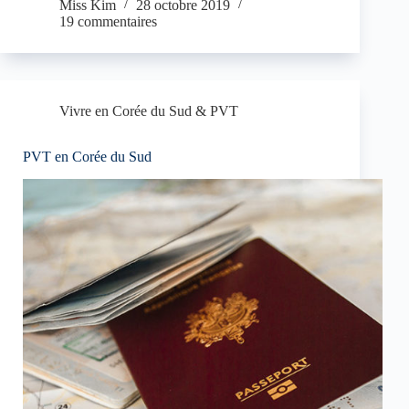
en
Miss Kim
28 octobre 2019
Corée
19 commentaires
du
Sud
:
l’expérience
d’Anthony
Vivre en Corée du Sud & PVT
PVT en Corée du Sud