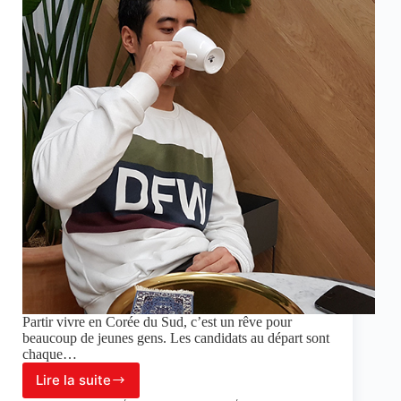
Partir vivre en Corée du Sud, c’est un rêve pour
beaucoup de jeunes gens. Les candidats au départ sont
chaque…
Lire la suite
Vivre