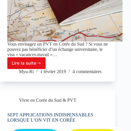
Vous envisagez un PVT en Corée du Sud ? Si vous ne
pouvez pas bénéficier d’un échange universitaire, le
visa « vacances-travail »…
Lire la suite
PVT
en
Myu-Ri
1 février 2019
4 commentaires
Corée
du
Sud
Vivre en Corée du Sud & PVT
SEPT APPLICATIONS INDISPENSABLES
LORSQUE L’ON VIT EN CORÉE