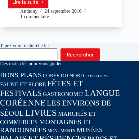
Lire la suite
SEPT
APPLICATIONS
Anthony
24 septembre 2016
INDISPENSABLES
1 commentaire
LORSQUE
L’ON
VIT
EN
CORÉE
Tapez votre recherche ici
Rechercher
Des mots-clés pour vous guider
BONS PLANS
CORÉE DU NORD
EXPOSITIONS
FÊTES ET
FAUNE ET FLORE
LANGUE
FESTIVALS
GASTRONOMIE
CORÉENNE
LES ENVIRONS DE
LIVRES
SÉOUL
MARCHÉS ET
MONTAGNES ET
COMMERCES
RANDONNÉES
MUSÉES
MONUMENTS
PALAIS ET RÉSIDENCES
PARCS ET