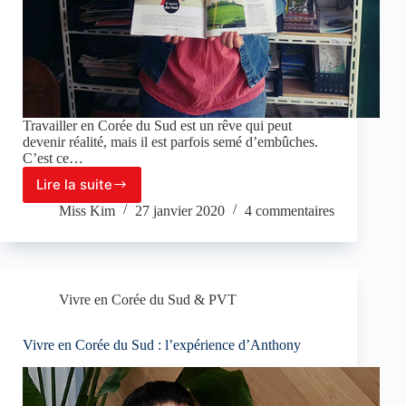
Travailler en Corée du Sud est un rêve qui peut
devenir réalité, mais il est parfois semé d’embûches.
C’est ce…
Lire la suite
Travailler
en
Miss Kim
27 janvier 2020
4 commentaires
Corée
du
Sud,
l’expérience
de
Vivre en Corée du Sud & PVT
Léa
Vivre en Corée du Sud : l’expérience d’Anthony