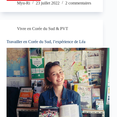
système
Myu-Ri
23 juillet 2022
2 commentaires
de
santé
en
Corée
du
Vivre en Corée du Sud & PVT
Sud
:
Travailler en Corée du Sud, l’expérience de Léa
entre
NHI
et
assurance
santé
privée