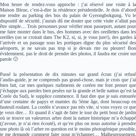
Mon heure de rendez-vous approche : j’ai réservé une visite à la
Maison Bleue, c’est-à-dire la résidence présidentielle. Je dois d’abord
me rendre au parking des bus du palais de Gyeongbokgung. Vu le
dispositif de sécurité, j’aurais dû me douter que cette visite n’allait pas
être simple… Trois personnes pour vérifier mon passeport, autant pour
me faire monter dans le bus, des hommes avec des oreillettes dans les
oreilles (on se croirait dans The K2, si, si, je vous jure!), des gardes à
l’arrivée et un passage sous les portiques digne du plus sécurisé des
aéroports, je ne savais pas trop si je devais rire ou pleurer! Bon
évidemment, pas le droit de prendre des photos, il faudra me croire sur
parole 🙂
Passé la présentation de dix minutes sur grand écran (j’ai refusé
l’audio-guide, je ne comprends pas grand-chose, mais je crois que j’ai
bien fait, car mes quelques rudiments de coréen me font penser que
j’échappe aux paroles bien pesées sur la grande et belle nation qu’est la
Corée du Sud), le supplice commence. Il faut dire que je suis entourée
d’une centaine de papys et mamies du 5ème âge, dont beaucoup en
fauteuil roulant. La cordée n’avance pas très vite, si vous voyez ce que
je veux dire… Et quand il s’agit de faire le tour du petit bout de jardin
où se trouve un valeureux arbre dont la nature historique m’a échappé
(j’avoue, je n’ai rien écouté), et qu’en plus on nous autorise à prendre
une photo là où l’arbre en question est le moins photogénique possible,
je me demande comment faire pour m’échapper… Malheureusement,