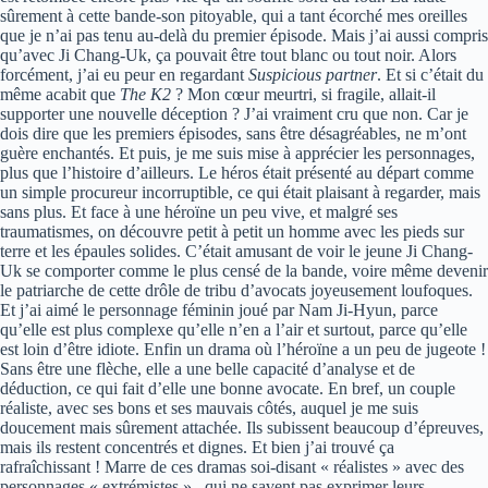
sûrement à cette bande-son pitoyable, qui a tant écorché mes oreilles
que je n’ai pas tenu au-delà du premier épisode. Mais j’ai aussi compris
qu’avec Ji Chang-Uk, ça pouvait être tout blanc ou tout noir. Alors
forcément, j’ai eu peur en regardant
Suspicious partner
. Et si c’était du
même acabit que
The K2
? Mon cœur meurtri, si fragile, allait-il
supporter une nouvelle déception ? J’ai vraiment cru que non. Car je
dois dire que les premiers épisodes, sans être désagréables, ne m’ont
guère enchantés. Et puis, je me suis mise à apprécier les personnages,
plus que l’histoire d’ailleurs. Le héros était présenté au départ comme
un simple procureur incorruptible, ce qui était plaisant à regarder, mais
sans plus. Et face à une héroïne un peu vive, et malgré ses
traumatismes, on découvre petit à petit un homme avec les pieds sur
terre et les épaules solides. C’était amusant de voir le jeune Ji Chang-
Uk se comporter comme le plus censé de la bande, voire même devenir
le patriarche de cette drôle de tribu d’avocats joyeusement loufoques.
Et j’ai aimé le personnage féminin joué par Nam Ji-Hyun, parce
qu’elle est plus complexe qu’elle n’en a l’air et surtout, parce qu’elle
est loin d’être idiote. Enfin un drama où l’héroïne a un peu de jugeote !
Sans être une flèche, elle a une belle capacité d’analyse et de
déduction, ce qui fait d’elle une bonne avocate. En bref, un couple
réaliste, avec ses bons et ses mauvais côtés, auquel je me suis
doucement mais sûrement attachée. Ils subissent beaucoup d’épreuves,
mais ils restent concentrés et dignes. Et bien j’ai trouvé ça
rafraîchissant ! Marre de ces dramas soi-disant « réalistes » avec des
personnages « extrémistes », qui ne savent pas exprimer leurs