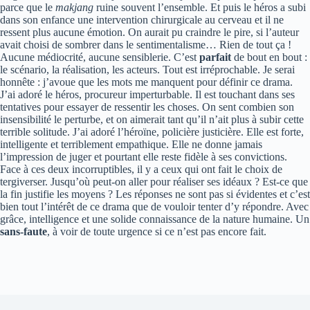
parce que le
makjang
ruine souvent l’ensemble. Et puis le héros a subi
dans son enfance une intervention chirurgicale au cerveau et il ne
ressent plus aucune émotion. On aurait pu craindre le pire, si l’auteur
avait choisi de sombrer dans le sentimentalisme… Rien de tout ça !
Aucune médiocrité, aucune sensiblerie. C’est
parfait
de bout en bout :
le scénario, la réalisation, les acteurs. Tout est irréprochable. Je serai
honnête : j’avoue que les mots me manquent pour définir ce drama.
J’ai adoré le héros, procureur imperturbable. Il est touchant dans ses
tentatives pour essayer de ressentir les choses. On sent combien son
insensibilité le perturbe, et on aimerait tant qu’il n’ait plus à subir cette
terrible solitude. J’ai adoré l’héroïne, policière justicière. Elle est forte,
intelligente et terriblement empathique. Elle ne donne jamais
l’impression de juger et pourtant elle reste fidèle à ses convictions.
Face à ces deux incorruptibles, il y a ceux qui ont fait le choix de
tergiverser. Jusqu’où peut-on aller pour réaliser ses idéaux ? Est-ce que
la fin justifie les moyens ? Les réponses ne sont pas si évidentes et c’est
bien tout l’intérêt de ce drama que de vouloir tenter d’y répondre. Avec
grâce, intelligence et une solide connaissance de la nature humaine. Un
sans-faute
, à voir de toute urgence si ce n’est pas encore fait.