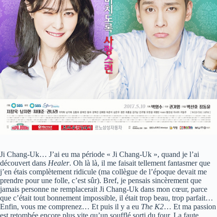
Ji Chang-Uk… J’ai eu ma période « Ji Chang-Uk », quand je l’ai
découvert dans
Healer
. Oh là là, il me faisait tellement fantasmer que
j’en étais complètement ridicule (ma collègue de l’époque devait me
prendre pour une folle, c’est sûr). Bref, je pensais sincèrement que
jamais personne ne remplacerait Ji Chang-Uk dans mon cœur, parce
que c’était tout bonnement impossible, il était trop beau, trop parfait…
Enfin, vous me comprenez… Et puis il y a eu
The K2
… Et ma passion
est retombée encore plus vite qu’un soufflé sorti du four. La faute