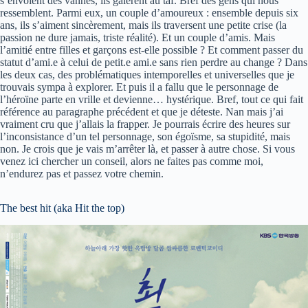
s’envoient des vannes, ils galèrent au taf. Bref des gens qui nous
ressemblent. Parmi eux, un couple d’amoureux : ensemble depuis six
ans, ils s’aiment sincèrement, mais ils traversent une petite crise (la
passion ne dure jamais, triste réalité). Et un couple d’amis. Mais
l’amitié entre filles et garçons est-elle possible ? Et comment passer du
statut d’ami.e à celui de petit.e ami.e sans rien perdre au change ? Dans
les deux cas, des problématiques intemporelles et universelles que je
trouvais sympa à explorer. Et puis il a fallu que le personnage de
l’héroïne parte en vrille et devienne… hystérique. Bref, tout ce qui fait
référence au paragraphe précédent et que je déteste. Nan mais j’ai
vraiment cru que j’allais la frapper. Je pourrais écrire des heures sur
l’inconsistance d’un tel personnage, son égoïsme, sa stupidité, mais
non. Je crois que je vais m’arrêter là, et passer à autre chose. Si vous
venez ici chercher un conseil, alors ne faites pas comme moi,
n’endurez pas et passez votre chemin.
The best hit (aka Hit the top)