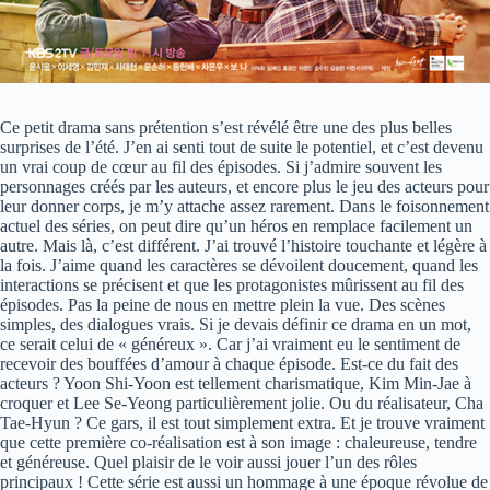
Ce petit drama sans prétention s’est révélé être une des plus belles
surprises de l’été. J’en ai senti tout de suite le potentiel, et c’est devenu
un vrai coup de cœur au fil des épisodes. Si j’admire souvent les
personnages créés par les auteurs, et encore plus le jeu des acteurs pour
leur donner corps, je m’y attache assez rarement. Dans le foisonnement
actuel des séries, on peut dire qu’un héros en remplace facilement un
autre. Mais là, c’est différent. J’ai trouvé l’histoire touchante et légère à
la fois. J’aime quand les caractères se dévoilent doucement, quand les
interactions se précisent et que les protagonistes mûrissent au fil des
épisodes. Pas la peine de nous en mettre plein la vue. Des scènes
simples, des dialogues vrais. Si je devais définir ce drama en un mot,
ce serait celui de « généreux ». Car j’ai vraiment eu le sentiment de
recevoir des bouffées d’amour à chaque épisode. Est-ce du fait des
acteurs ? Yoon Shi-Yoon est tellement charismatique, Kim Min-Jae à
croquer et Lee Se-Yeong particulièrement jolie. Ou du réalisateur, Cha
Tae-Hyun ? Ce gars, il est tout simplement extra. Et je trouve vraiment
que cette première co-réalisation est à son image : chaleureuse, tendre
et généreuse. Quel plaisir de le voir aussi jouer l’un des rôles
principaux ! Cette série est aussi un hommage à une époque révolue de