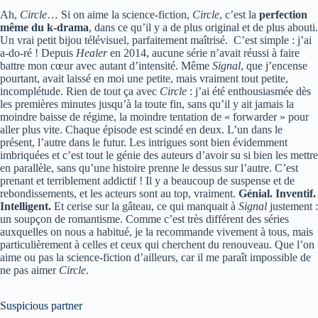
Ah,
Circle
… Si on aime la science-fiction,
Circle
, c’est la
perfection
même du k-drama
, dans ce qu’il y a de plus original et de plus abouti.
Un vrai petit bijou télévisuel, parfaitement maîtrisé. C’est simple : j’ai
a-do-ré ! Depuis
Healer
en 2014, aucune série n’avait réussi à faire
battre mon cœur avec autant d’intensité. Même
Signal
, que j’encense
pourtant, avait laissé en moi une petite, mais vraiment tout petite,
incomplétude. Rien de tout ça avec
Circle
: j’ai été enthousiasmée dès
les premières minutes jusqu’à la toute fin, sans qu’il y ait jamais la
moindre baisse de régime, la moindre tentation de « forwarder » pour
aller plus vite. Chaque épisode est scindé en deux. L’un dans le
présent, l’autre dans le futur. Les intrigues sont bien évidemment
imbriquées et c’est tout le génie des auteurs d’avoir su si bien les mettre
en parallèle, sans qu’une histoire prenne le dessus sur l’autre. C’est
prenant et terriblement addictif ! Il y a beaucoup de suspense et de
rebondissements, et les acteurs sont au top, vraiment.
Génial. Inventif.
Intelligent.
Et cerise sur la gâteau, ce qui manquait à
Signal
justement :
un soupçon de romantisme. Comme c’est très différent des séries
auxquelles on nous a habitué, je la recommande vivement à tous, mais
particulièrement à celles et ceux qui cherchent du renouveau. Que l’on
aime ou pas la science-fiction d’ailleurs, car il me paraît impossible de
ne pas aimer
Circle
.
Suspicious partner