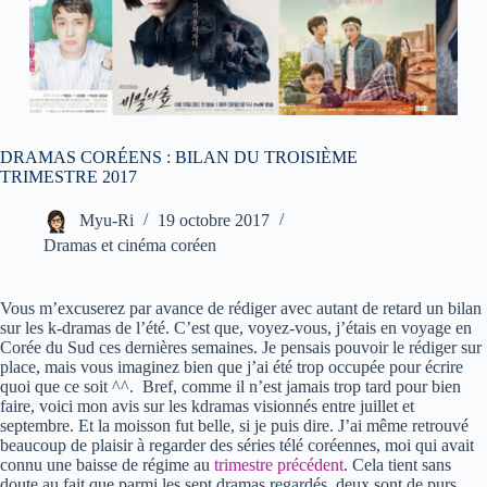
DRAMAS CORÉENS : BILAN DU TROISIÈME
TRIMESTRE 2017
Myu-Ri
19 octobre 2017
Dramas et cinéma coréen
Vous m’excuserez par avance de rédiger avec autant de retard un bilan
sur les k-dramas de l’été. C’est que, voyez-vous, j’étais en voyage en
Corée du Sud ces dernières semaines. Je pensais pouvoir le rédiger sur
place, mais vous imaginez bien que j’ai été trop occupée pour écrire
quoi que ce soit ^^. Bref, comme il n’est jamais trop tard pour bien
faire, voici mon avis sur les kdramas visionnés entre juillet et
septembre. Et la moisson fut belle, si je puis dire. J’ai même retrouvé
beaucoup de plaisir à regarder des séries télé coréennes, moi qui avait
connu une baisse de régime au
trimestre précédent
. Cela tient sans
doute au fait que parmi les sept dramas regardés, deux sont de purs