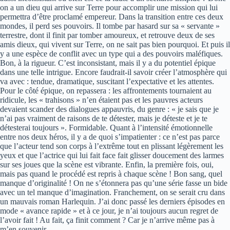
on a un dieu qui arrive sur Terre pour accomplir une mission qui lui
permettra d’être proclamé empereur. Dans la transition entre ces deux
mondes, il perd ses pouvoirs. Il tombe par hasard sur sa « servante »
terrestre, dont il finit par tomber amoureux, et retrouve deux de ses
amis dieux, qui vivent sur Terre, on ne sait pas bien pourquoi. Et puis il
y a une espèce de conflit avec un type qui a des pouvoirs maléfiques.
Bon, à la rigueur. C’est inconsistant, mais il y a du potentiel épique
dans une telle intrigue. Encore faudrait-il savoir créer l’atmosphère qui
va avec : tendue, dramatique, suscitant l’expectative et les attentes.
Pour le côté épique, on repassera : les affrontements tournaient au
ridicule, les « trahisons » n’en étaient pas et les pauvres acteurs
devaient scander des dialogues appauvris, du genre : « je sais que je
n’ai pas vraiment de raisons de te détester, mais je déteste et je te
détesterai toujours ». Formidable. Quant à l’intensité émotionnelle
entre nos deux héros, il y a de quoi s’impatienter : ce n’est pas parce
que l’acteur tend son corps à l’extrême tout en plissant légèrement les
yeux et que l’actrice qui lui fait face fait glisser doucement des larmes
sur ses joues que la scène est vibrante. Enfin, la première fois, oui,
mais pas quand le procédé est repris à chaque scène ! Bon sang, quel
manque d’originalité ! On ne s’étonnera pas qu’une série fasse un bide
avec un tel manque d’imagination. Franchement, on se serait cru dans
un mauvais roman Harlequin. J’ai donc passé les derniers épisodes en
mode « avance rapide » et à ce jour, je n’ai toujours aucun regret de
l’avoir fait ! Au fait, ça finit comment ? Car je n’arrive même pas à
m’en souvenir…