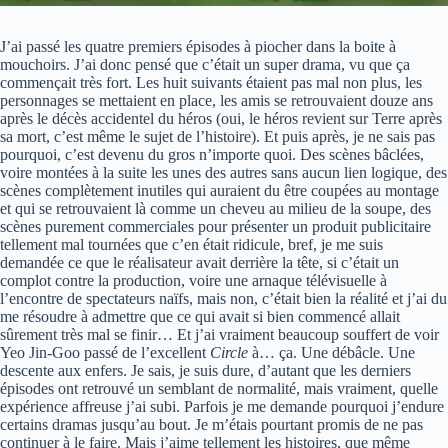
J’ai passé les quatre premiers épisodes à piocher dans la boite à
mouchoirs. J’ai donc pensé que c’était un super drama, vu que ça
commençait très fort. Les huit suivants étaient pas mal non plus, les
personnages se mettaient en place, les amis se retrouvaient douze ans
après le décès accidentel du héros (oui, le héros revient sur Terre après
sa mort, c’est même le sujet de l’histoire). Et puis après, je ne sais pas
pourquoi, c’est devenu du gros n’importe quoi. Des scènes bâclées,
voire montées à la suite les unes des autres sans aucun lien logique, des
scènes complètement inutiles qui auraient du être coupées au montage
et qui se retrouvaient là comme un cheveu au milieu de la soupe, des
scènes purement commerciales pour présenter un produit publicitaire
tellement mal tournées que c’en était ridicule, bref, je me suis
demandée ce que le réalisateur avait derrière la tête, si c’était un
complot contre la production, voire une arnaque télévisuelle à
l’encontre de spectateurs naïfs, mais non, c’était bien la réalité et j’ai du
me résoudre à admettre que ce qui avait si bien commencé allait
sûrement très mal se finir… Et j’ai vraiment beaucoup souffert de voir
Yeo Jin-Goo passé de l’excellent
Circle
à… ça. Une débâcle. Une
descente aux enfers. Je sais, je suis dure, d’autant que les derniers
épisodes ont retrouvé un semblant de normalité, mais vraiment, quelle
expérience affreuse j’ai subi. Parfois je me demande pourquoi j’endure
certains dramas jusqu’au bout. Je m’étais pourtant promis de ne pas
continuer à le faire. Mais j’aime tellement les histoires, que même