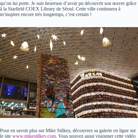
qu’on lui porte. Je suis heureuse d’avoir pu découvrir son œuvre grâce
à la Starfield COEX Library de Séoul. Cette ville continuera à
m’inspirer encore très longtemps, c’est certain !
Pour en savoir plus sur Mike Stilkey, découvrez sa galerie en ligne sur
le site
www.mikestilkey.com
. Vous pouvez aussi visionner cette vidéo