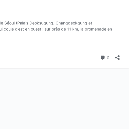
s de Séoul (Palais Deoksugung, Changdeokgung et
qui coule d’est en ouest : sur près de 11 km, la promenade en
Commenta
0