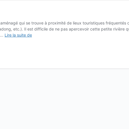
aménagé qui se trouve à proximité de lieux touristiques fréquenté
g, etc.). Il est difficile de ne pas apercevoir cette petite rivière 
La
5 …
Lire la suite de
promenade
de
Cheonggyecheon